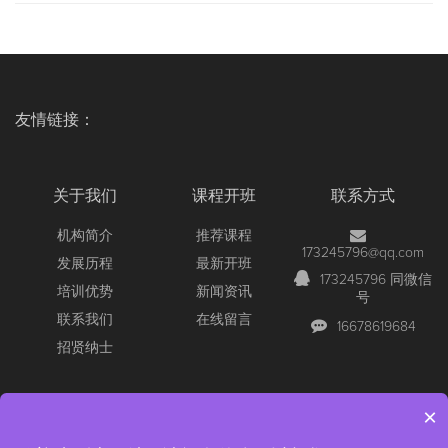
友情链接：
关于我们
课程开班
联系方式
机构简介
推荐课程
173245796@qq.com
发展历程
最新开班
173245796 同微信
培训优势
新闻资讯
号
联系我们
在线留言
16678619684
招贤纳士
×
Copyright © 2026 All Rights Reserved
【官网】青岛尚文网络/锐捷