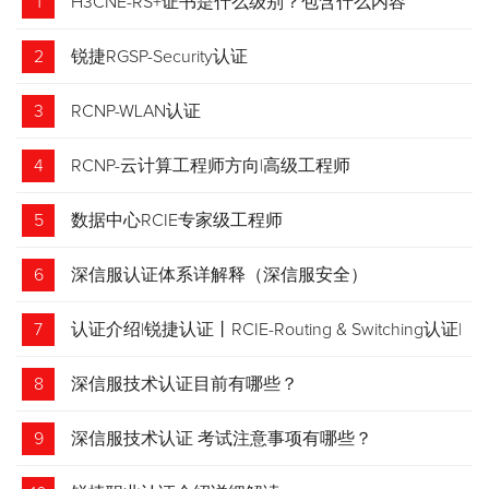
1
H3CNE-RS+证书是什么级别？包含什么内容
2
锐捷RGSP-Security认证
3
RCNP-WLAN认证
4
RCNP-云计算工程师方向|高级工程师
5
数据中心RCIE专家级工程师
6
深信服认证体系详解释（深信服安全）
7
认证介绍|锐捷认证丨RCIE-Routing & Switching认证|
专家级网络工程师
8
深信服技术认证目前有哪些？
9
深信服技术认证 考试注意事项有哪些？