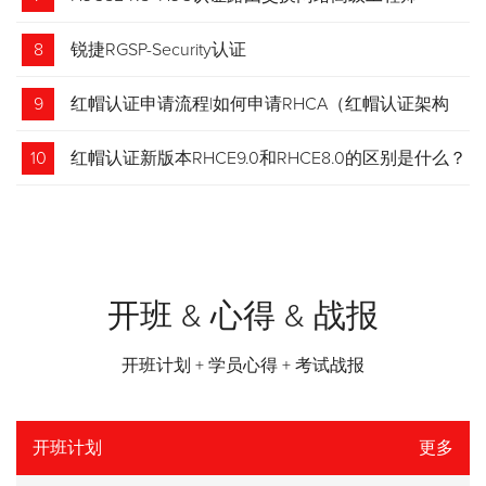
8
锐捷RGSP-Security认证
9
红帽认证申请流程|如何申请RHCA（红帽认证架构
师）证书？申请步骤请收藏！
10
红帽认证新版本RHCE9.0和RHCE8.0的区别是什么？
开班 & 心得 & 战报
开班计划 + 学员心得 + 考试战报
开班计划
更多