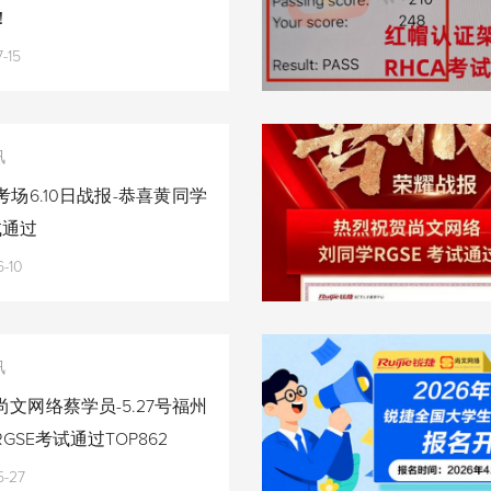
！
-15
讯
场6.10日战报-恭喜黄同学
试通过
-10
讯
文网络蔡学员-5.27号福州
GSE考试通过TOP862
5-27