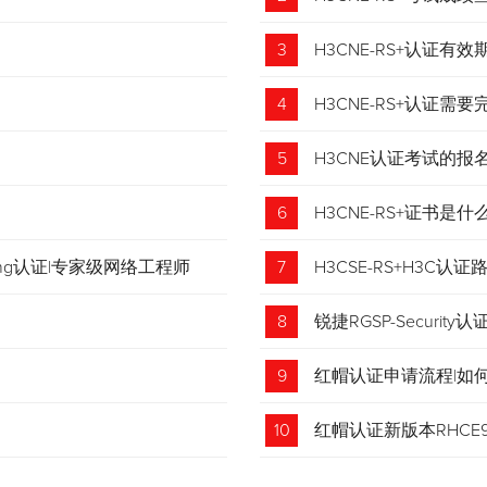
3
H3CNE-RS+认证有
4
H3CNE-RS+认证
5
H3CNE认证考试的
6
H3CNE-RS+证书
tching认证|专家级网络工程师
7
H3CSE-RS+H3C
8
锐捷RGSP-Security认
9
红帽认证申请流程|如
收藏！
10
红帽认证新版本RHCE9