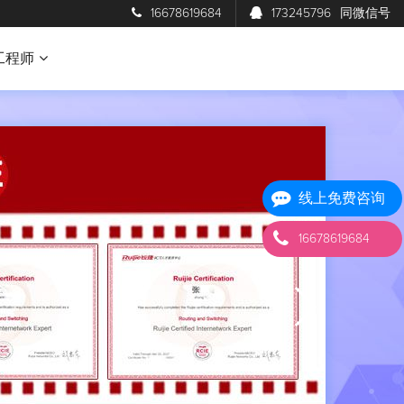
16678619684
173245796
同微信号
工程师
线上免费咨询
16678619684